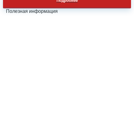
Подробнее
Полезная информация
Сублимационная печать: качество, которое не
перестает удивлять уже полвека
Сублимационная печать – что это? На данный момент
– метод нанесения рисунков на разные виды
материалов: ткани, стекло, металл и другие.
Особенностью рассматриваемого способа является
использование красок, которые при нагревании из
твердого состояния сразу переходят в газообразное.
Сублимацией в физике и называют переход твердых
веществ, без фазы в которой они превращаются в
жидкость, в газообразное...
Подробнее
Экологичность и мерч: как привлечь зумеров через
эко-инициативы
Делаем планету чище вместе! Экологичность стала не