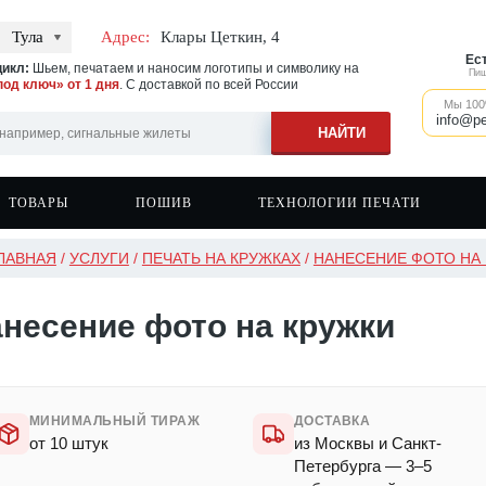
Тула
Адрес:
Клары Цеткин, 4
Ес
икл:
Шьем, печатаем и наносим логотипы и символику на
Пиш
под ключ» от 1 дня
. С доставкой по всей России
Мы 100
info@pe
ТОВАРЫ
ПОШИВ
ТЕХНОЛОГИИ ПЕЧАТИ
ЛАВНАЯ
/
УСЛУГИ
/
ПЕЧАТЬ НА КРУЖКАХ
/
НАНЕСЕНИЕ ФОТО НА
 на ветровках
вки
Швейное производство
Печать на сигнальных жилетах
Бейсболки
 на одежде
вки с капюшоном
Печать на спортивной одежде
Фартуки
несение фото на кружки
 на фартуках
оты
Печать на головных уборах
Кружки
 на спецодежде
ры
Печать на касках
Сумки и шоперы
ки
Наклейки
ки с капюшоном
МИНИМАЛЬНЫЙ ТИРАЖ
ДОСТАВКА
от 10 штук
из Москвы и Санкт-
Петербурга — 3–5