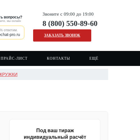
Звоните с 09:00 до 19:00
ть вопросы?
ите, мы онлайн
8 (800) 550-89-60
% ответим.
chat-pro.ru
ЗАКАЗАТЬ ЗВОНОК
ПРАЙС-ЛИСТ
КОНТАКТЫ
ЕЩЁ
 КРУЖКИ
Наши клиенты
Печать на сумках шопперах
Сигнальные жилеты
Отзывы о нашей компании
Печать на кружках
Сигнальная одежда
Вакансии
Печать на ткани/крое
Спецодежда
FAQ
Печать логотипа
Рабочая форма
Каски
Под ваш тираж
индивидуальный расчёт