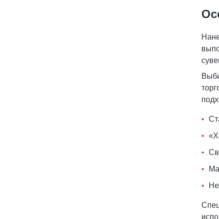
Ос
Нане
выпо
суве
Выб
торг
подх
Ст
«Х
Св
Ма
Не
Спец
испо