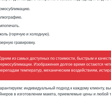
рмосублимацию.
лкографию.
мпопечать.
коль (горячую и холодную).
зерную гравировку.
Одним из самых доступных по стоимости, быстрым и качест
термосублимации. Изображения долгое время остаются четк
перепадам температур, механическим воздействиям, истир
арантируем: индивидуальный подход к каждому клиенту, в
йнеров в изготовлении макета, приемлемые цены и любой 