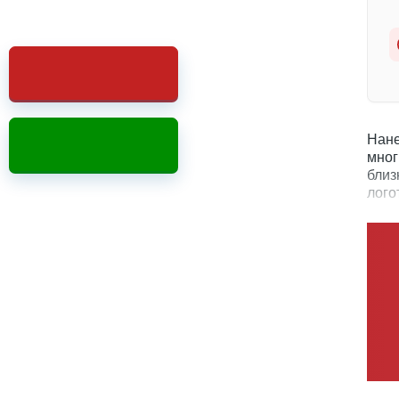
Нане
мног
близ
лого