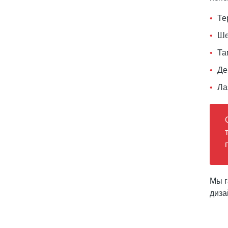
Те
Ше
Та
Де
Ла
Мы г
диза